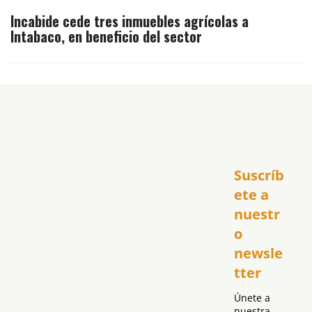
Incabide cede tres inmuebles agrícolas a
Intabaco, en beneficio del sector
Inicio
Suscríb
América
USA
ete a 
El Club Hispano
nuestr
República Dominicana
o 
Puerto Rico
newsle
Global
tter
Política
Únete a 
nuestra 