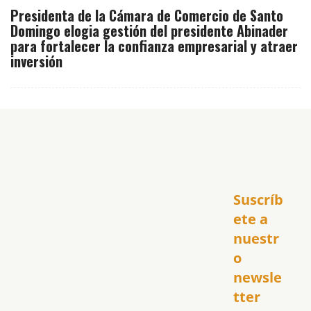
Presidenta de la Cámara de Comercio de Santo
Domingo elogia gestión del presidente Abinader
para fortalecer la confianza empresarial y atraer
inversión
Inicio
Suscríb
América
USA
ete a 
El Club Hispano
nuestr
República Dominicana
o 
Puerto Rico
newsle
Global
tter
Política