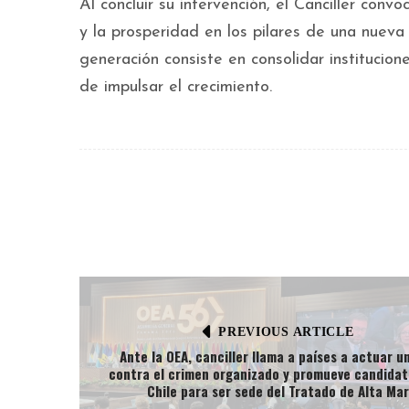
Al concluir su intervención, el Canciller convo
y la prosperidad en los pilares de una nueva
generación consiste en consolidar institucio
de impulsar el crecimiento.
PREVIOUS ARTICLE
Ante la OEA, canciller llama a países a actuar u
contra el crimen organizado y promueve candidat
Chile para ser sede del Tratado de Alta Mar