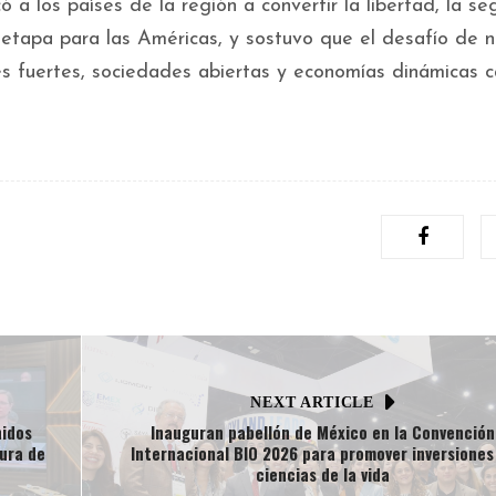
có a los países de la región a convertir la libertad, la s
 etapa para las Américas, y sostuvo que el desafío de n
nes fuertes, sociedades abiertas y economías dinámicas 
NEXT ARTICLE
nidos
Inauguran pabellón de México en la Convención
ura de
Internacional BIO 2026 para promover inversiones
ciencias de la vida