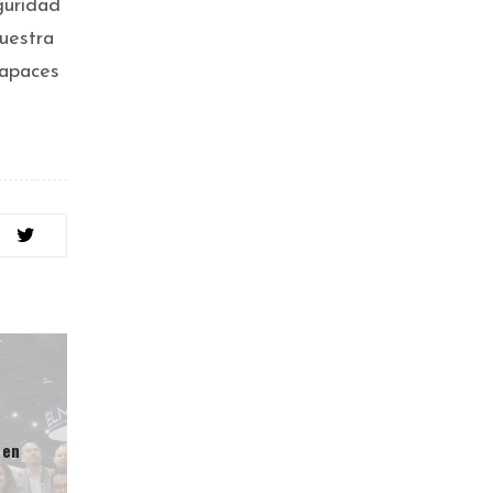
eguridad
uestra
capaces
 en