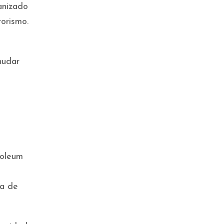
anizado
rorismo.
,
nudar
roleum
ta de