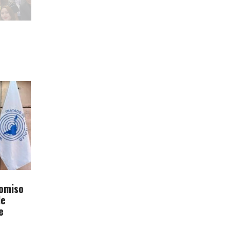
omiso
de
e