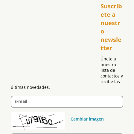
Suscríb
América
USA
ete a 
El Club Hispano
nuestr
República Dominicana
o 
Puerto Rico
newsle
Global
tter
Política
Únete a 
nuestra 
lista de 
contactos y 
recibe las 
últimas novedades.
E-mail
Cambiar imagen