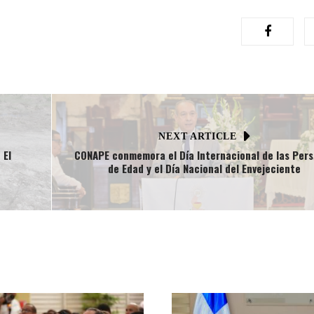
NEXT ARTICLE
 El
CONAPE conmemora el Día Internacional de las Per
de Edad y el Día Nacional del Envejeciente