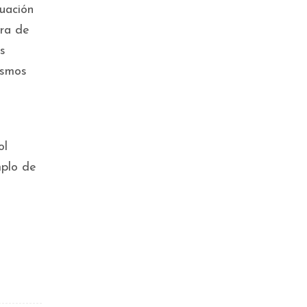
tuación
ura de
s
ismos
ol
mplo de