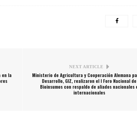
NEXT ARTICLE
 en la
Ministerio de Agricultura y Cooperación Alemana pa
ores
Desarrollo, GIZ, realizaron el I Foro Nacional de
Bioinsumos con respaldo de aliados nacionales 
internacionales