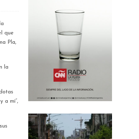
la
el que
ma Pla,
n la
cdotas
y a mí”,
sus