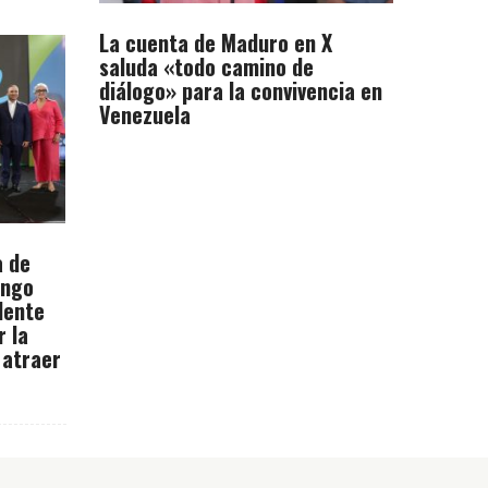
La cuenta de Maduro en X
saluda «todo camino de
diálogo» para la convivencia en
Venezuela
a de
ingo
dente
r la
 atraer