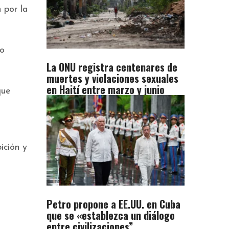
 por la
so
La ONU registra centenares de
muertes y violaciones sexuales
en Haití entre marzo y junio
que
ición y
Petro propone a EE.UU. en Cuba
que se «establezca un diálogo
entre civilizaciones”