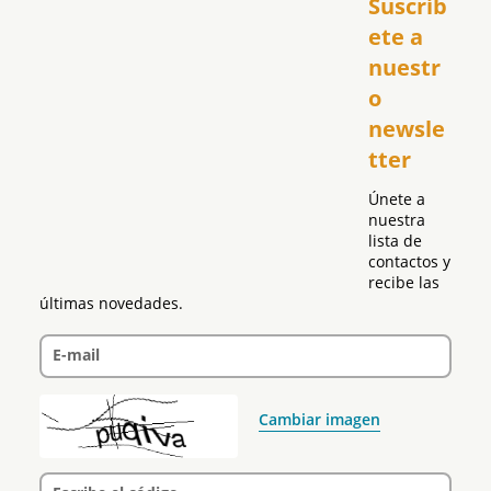
Suscríb
América
USA
ete a 
El Club Hispano
nuestr
República Dominicana
o 
Puerto Rico
newsle
Global
tter
Política
Únete a 
nuestra 
lista de 
contactos y 
recibe las 
últimas novedades.
E-mail
Cambiar imagen