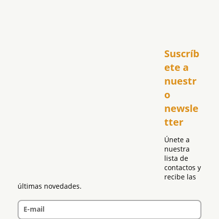
Inicio
Suscríb
América
USA
ete a 
El Club Hispano
nuestr
República Dominicana
o 
Puerto Rico
newsle
Global
tter
Política
Únete a 
nuestra 
lista de 
contactos y 
recibe las 
últimas novedades.
E-mail