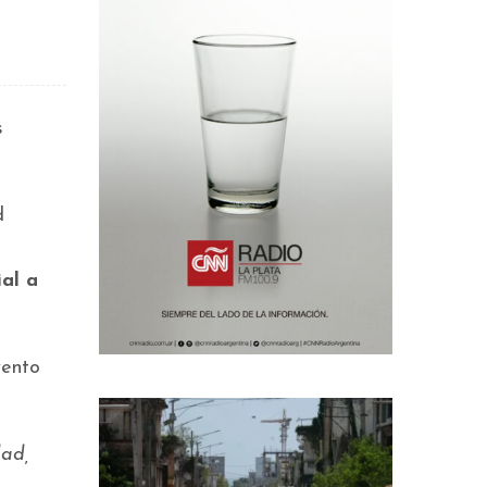
s
d
ial a
vento
dad,