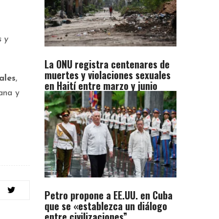
s y
La ONU registra centenares de
muertes y violaciones sexuales
ales
,
en Haití entre marzo y junio
ana y
Petro propone a EE.UU. en Cuba
que se «establezca un diálogo
entre civilizaciones”