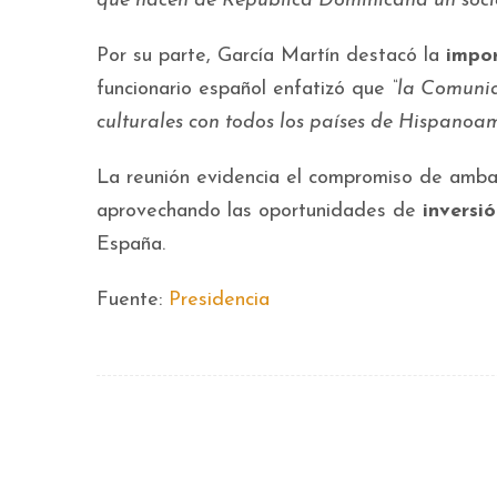
que hacen de República Dominicana un socio
Por su parte, García Martín destacó la
impor
funcionario español enfatizó que
“la Comunid
culturales con todos los países de Hispanoam
La reunión evidencia el compromiso de ambas
aprovechando las oportunidades de
inversi
España.
Fuente:
Presidencia