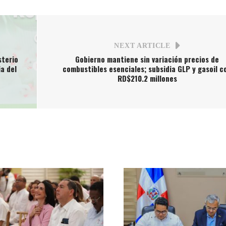
NEXT ARTICLE
sterio
Gobierno mantiene sin variación precios de
a del
combustibles esenciales; subsidia GLP y gasoil c
RD$210.2 millones