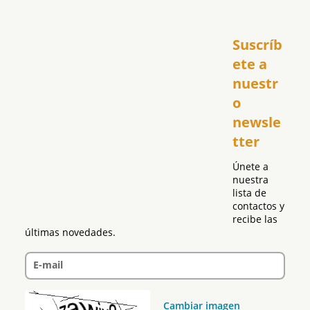
Inicio
Suscríb
América
USA
ete a 
El Club Hispano
nuestr
República Dominicana
o 
Puerto Rico
newsle
Global
tter
Política
Únete a 
nuestra 
lista de 
contactos y 
recibe las 
últimas novedades.
E-mail
Cambiar imagen