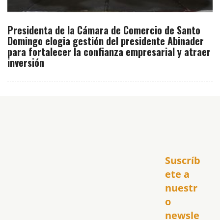
Presidenta de la Cámara de Comercio de Santo
Domingo elogia gestión del presidente Abinader
para fortalecer la confianza empresarial y atraer
inversión
Inicio
Suscríb
América
USA
ete a 
El Club Hispano
nuestr
República Dominicana
o 
Puerto Rico
newsle
Global