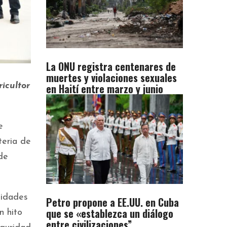
La ONU registra centenares de
muertes y violaciones sexuales
en Haití entre marzo y junio
icultor
e
teria de
de
nidades
Petro propone a EE.UU. en Cuba
que se «establezca un diálogo
n hito
entre civilizaciones”