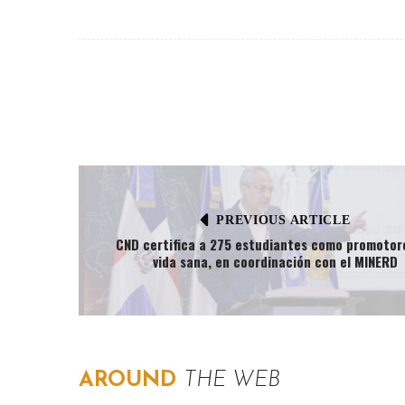
PREVIOUS ARTICLE
CND certifica a 275 estudiantes como promotor
vida sana, en coordinación con el MINERD
AROUND
THE WEB