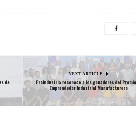
NEXT ARTICLE
es de
Proindustria reconoce a los ganadores del Premio
Emprendedor Industrial Manufacturero