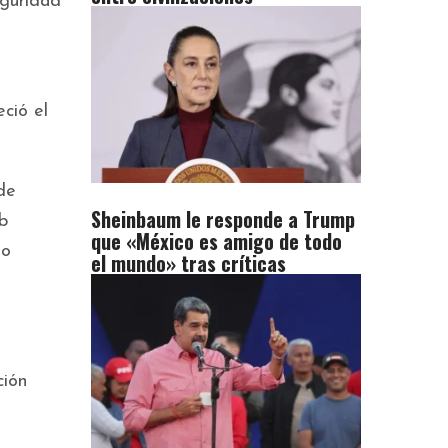
eguridad
ció el
de
Sheinbaum le responde a Trump
b
que «México es amigo de todo
io
el mundo» tras críticas
ción