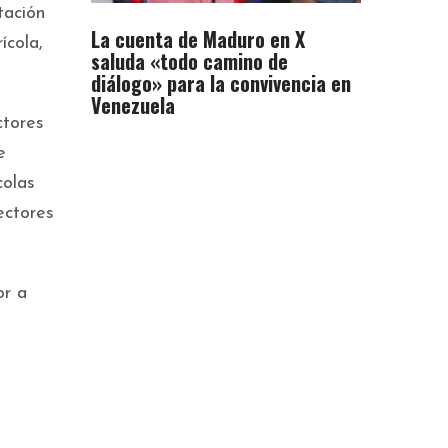
tación
La cuenta de Maduro en X
ícola,
saluda «todo camino de
diálogo» para la convivencia en
Venezuela
ctores
e
colas
ectores
or a