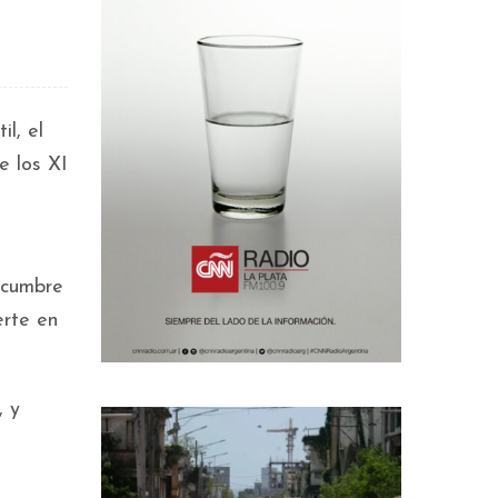
l, el
e los XI
 cumbre
erte en
, y
l