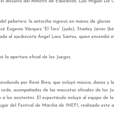
, el discurso del ministro de Educación, Luis Miguel De 
el pebetero: la antorcha ingresó en manos de glorias
é Eugenio Vásquez “El Toro” (judo), Stanley Javier (bé
egada al ajedrecista Ángel Lara Santos, quien encendió e
zó la apertura oficial de los Juegos.
producido por René Brea, que incluyó música, danza y l
ón sede, acompañados de las mascotas oficiales de los J
o a los asistentes. El espectáculo incluyó al equipo de l
lugar del Festival de Marcha de INEFI, realizada este a