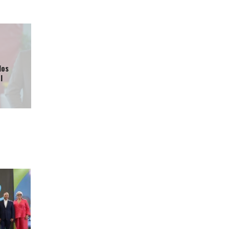
los
l