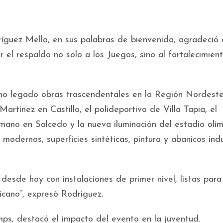
ríguez Mella, en sus palabras de bienvenida, agradeció 
 el respaldo no solo a los Juegos, sino al fortalecimien
mo legado obras trascendentales en la Región Nordest
artínez en Castillo, el polideportivo de Villa Tapia, el
mano en Salcedo y la nueva iluminación del estadio olí
odernos, superficies sintéticas, pintura y abanicos indu
desde hoy con instalaciones de primer nivel, listas para 
icano”, expresó Rodríguez.
ps, destacó el impacto del evento en la juventud.