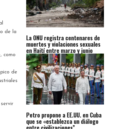
al
to de la
La ONU registra centenares de
muertes y violaciones sexuales
en Haití entre marzo y junio
e, como
mpico de
striales
servir
Petro propone a EE.UU. en Cuba
que se «establezca un diálogo
entre civilizaciones”