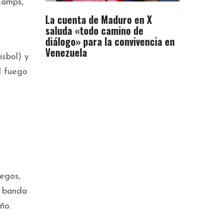
Camps,
La cuenta de Maduro en X
saluda «todo camino de
diálogo» para la convivencia en
Venezuela
isbol) y
l fuego
a
uegos,
a banda
ño.