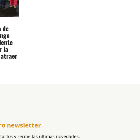
a de
ingo
dente
r la
 atraer
ro newsletter
ntactos y recibe las últimas novedades.