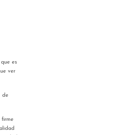
 que es
que ver
e de
 firme
alidad