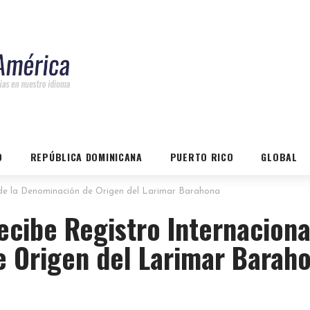
O
REPÚBLICA DOMINICANA
PUERTO RICO
GLOBAL
l de la Denominación de Origen del Larimar Barahona
recibe Registro Internaciona
e Origen del Larimar Barah