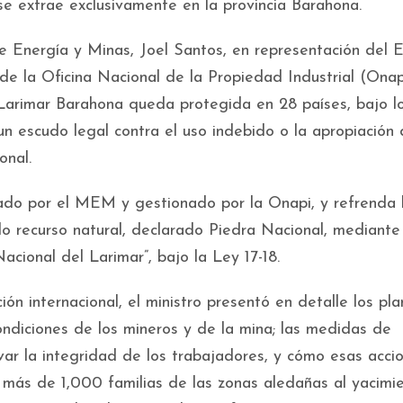
e extrae exclusivamente en la provincia Barahona.
 de Energía y Minas, Joel Santos, en representación del 
de la Oficina Nacional de la Propiedad Industrial (Onap
Larimar Barahona queda protegida en 28 países, bajo l
un escudo legal contra el uso indebido o la apropiación 
onal.
tado por el MEM y gestionado por la Onapi, y refrenda 
ado recurso natural, declarado Piedra Nacional, mediante
acional del Larimar”, bajo la Ley 17-18.
ión internacional, el ministro presentó en detalle los pl
ondiciones de los mineros y de la mina; las medidas de
r la integridad de los trabajadores, y cómo esas acci
 más de 1,000 familias de las zonas aledañas al yacimie