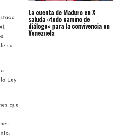
La cuenta de Maduro en X
saluda «todo camino de
Estado
diálogo» para la convivencia en
i),
Venezuela
os
de su
la
 la Ley
anes que
ones
nto.