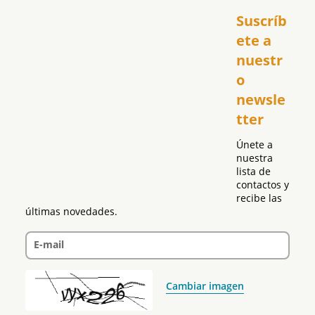
Inicio
Suscríb
América
USA
ete a 
El Club Hispano
nuestr
República Dominicana
o 
Puerto Rico
newsle
Global
tter
Política
Únete a 
nuestra 
lista de 
contactos y 
recibe las 
últimas novedades.
E-mail
Cambiar imagen