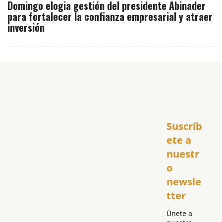
Domingo elogia gestión del presidente Abinader
para fortalecer la confianza empresarial y atraer
inversión
Inicio
Suscríb
América
USA
ete a 
El Club Hispano
nuestr
República Dominicana
o 
Puerto Rico
newsle
Global
tter
Política
Únete a 