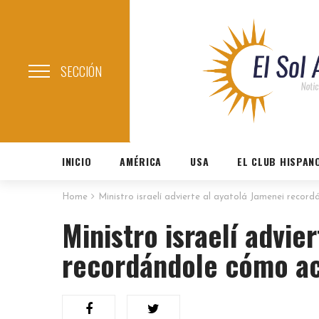
SECCIÓN
INICIO
AMÉRICA
USA
EL CLUB HISPAN
Home
Ministro israelí advierte al ayatolá Jamenei rec
Ministro israelí advie
recordándole cómo a