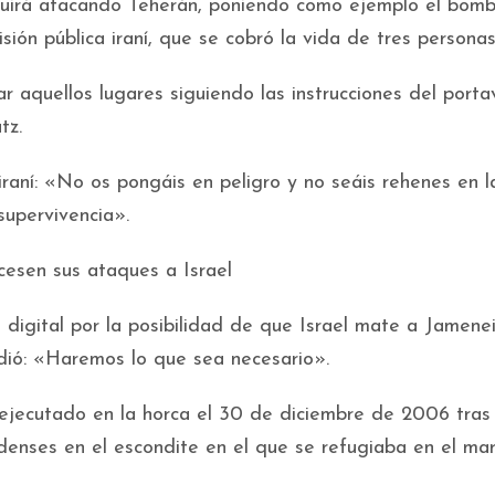
eguirá atacando Teherán, poniendo como ejemplo el bom
isión pública iraní, que se cobró la vida de tres personas
 aquellos lugares siguiendo las instrucciones del porta
tz.
 iraní: «No os pongáis en peligro y no seáis rehenes en l
supervivencia».
cesen sus ataques a Israel
digital por la posibilidad de que Israel mate a Jamenei
dió: «Haremos lo que sea necesario».
ejecutado en la horca el 30 de diciembre de 2006 tras
enses en el escondite en el que se refugiaba en el ma