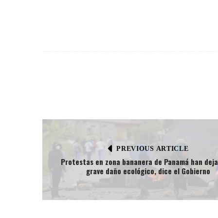
PREVIOUS ARTICLE
Protestas en zona bananera de Panamá han deja
grave daño ecológico, dice el Gobierno