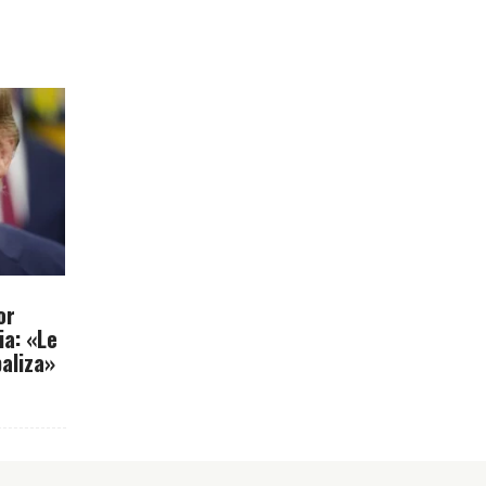
or
ia: «Le
paliza»