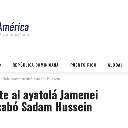
O
REPÚBLICA DOMINICANA
PUERTO RICO
GLOBAL
ordándole cómo acabó Sadam Hussein
rte al ayatolá Jamenei
cabó Sadam Hussein