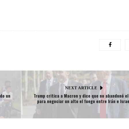
NEXT ARTICLE
do un
Trump critica a Macron y dice que no abandonó el
para negociar un alto el fuego entre Irán e Israe