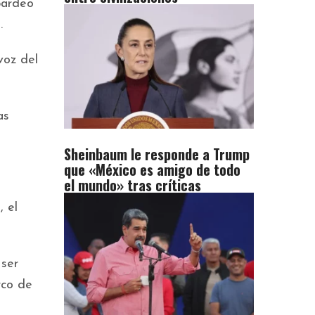
bardeo
.
voz del
as
Sheinbaum le responde a Trump
que «México es amigo de todo
el mundo» tras críticas
, el
 ser
rco de