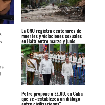
La ONU registra centenares de
muertes y violaciones sexuales
li
en Haití entre marzo y junio
el
ste
l
Petro propone a EE.UU. en Cuba
que se «establezca un diálogo
entre civilizaciones”