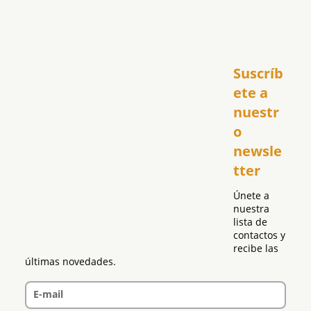
Inicio
Suscríb
América
USA
ete a 
El Club Hispano
nuestr
República Dominicana
o 
Puerto Rico
newsle
Global
tter
Política
Únete a 
nuestra 
lista de 
contactos y 
recibe las 
últimas novedades.
E-mail