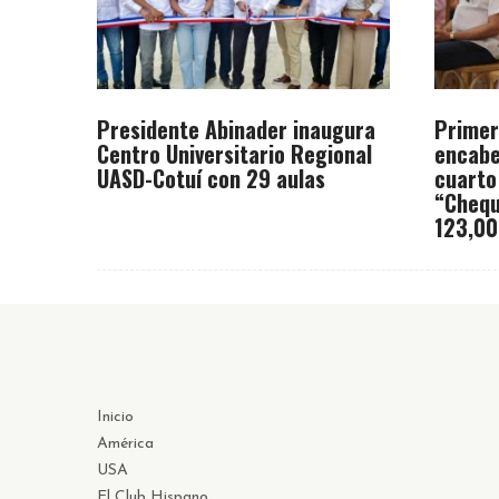
Presidente Abinader inaugura
Primer
Centro Universitario Regional
encabe
UASD-Cotuí con 29 aulas
cuarto
“Chequ
123,00
Inicio
América
USA
El Club Hispano