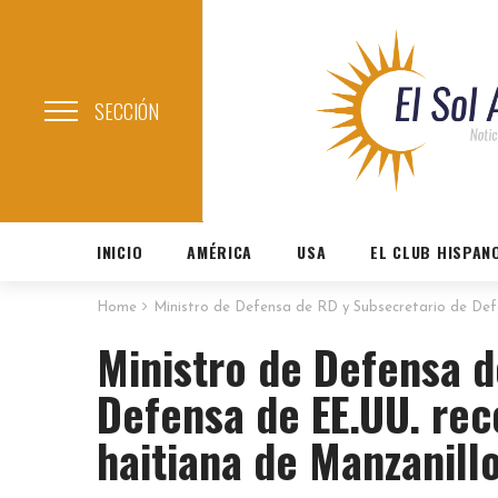
SECCIÓN
INICIO
AMÉRICA
USA
EL CLUB HISPAN
Home
Ministro de Defensa de RD y Subsecretario de Def
Ministro de Defensa d
Defensa de EE.UU. rec
haitiana de Manzanill