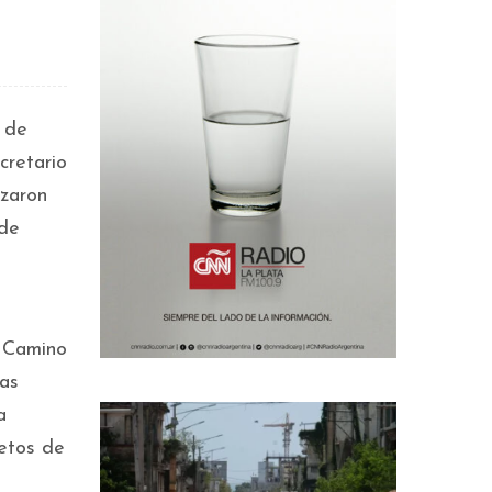
o de
cretario
izaron
sde
n Camino
as
a
retos de