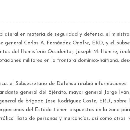
ilateral en materia de seguridad y defensa, el ministr
e general Carlos A. Fernández Onofre, ERD, y el Subse
tos del Hemisferio Occidental, Joseph M. Humire, real
dotaciones militares en la frontera domínico-haitiana, de
gica, el Subsecretario de Defensa recibió informaciones
andante general del Ejército, mayor general Jorge Ivá
eneral de brigada Jose Rodríguez Coste, ERD., sobre l
organismos del Estado tienen dispuestas en la zona par
ráfico ilícito de personas y mercancías, así como otros 