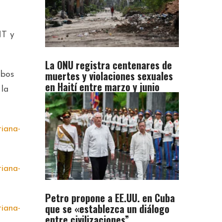
NT y
La ONU registra centenares de
muertes y violaciones sexuales
mbos
en Haití entre marzo y junio
 la
Petro propone a EE.UU. en Cuba
que se «establezca un diálogo
entre civilizaciones”