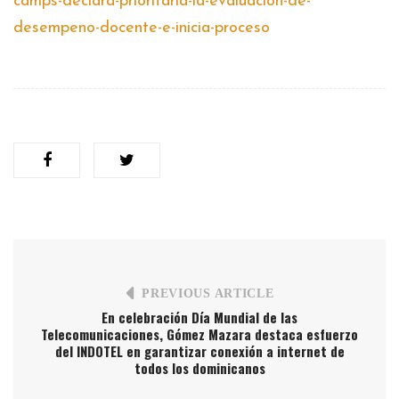
camps-declara-prioritaria-la-evaluacion-de-
desempeno-docente-e-inicia-proceso
PREVIOUS ARTICLE
En celebración Día Mundial de las
Telecomunicaciones, Gómez Mazara destaca esfuerzo
del INDOTEL en garantizar conexión a internet de
todos los dominicanos