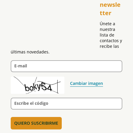
newsle
Global
tter
Política
Únete a 
nuestra 
lista de 
contactos y 
recibe las 
últimas novedades.
E-mail
Cambiar imagen
Escribe el código