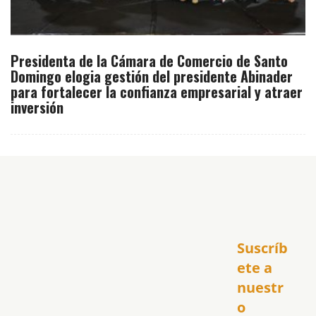
Presidenta de la Cámara de Comercio de Santo
Domingo elogia gestión del presidente Abinader
para fortalecer la confianza empresarial y atraer
inversión
Inicio
Suscríb
América
USA
ete a 
El Club Hispano
nuestr
República Dominicana
o 
Puerto Rico