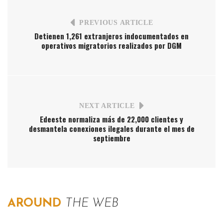
PREVIOUS ARTICLE
Detienen 1,261 extranjeros indocumentados en
operativos migratorios realizados por DGM
NEXT ARTICLE
Edeeste normaliza más de 22,000 clientes y
desmantela conexiones ilegales durante el mes de
septiembre
AROUND
THE WEB