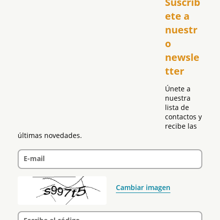
Suscríb
USA
ete a 
El Club Hispano
nuestr
República Dominicana
o 
Puerto Rico
newsle
Global
tter
Política
Únete a 
nuestra 
lista de 
contactos y 
recibe las 
últimas novedades.
E-mail
Cambiar imagen