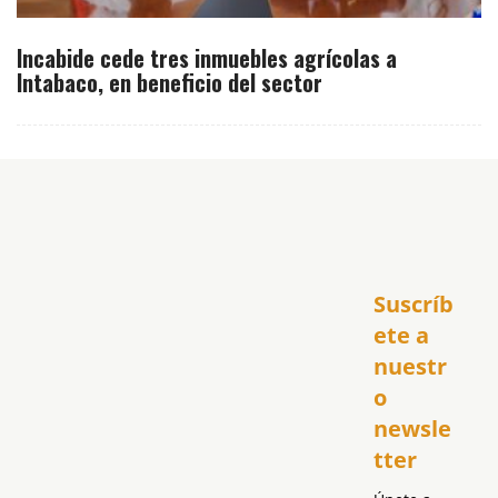
Incabide cede tres inmuebles agrícolas a
Intabaco, en beneficio del sector
Inicio
Suscríb
América
USA
ete a 
El Club Hispano
nuestr
República Dominicana
o 
Puerto Rico
newsle
Global
tter
Política