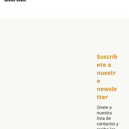
Inicio
Suscríb
América
USA
ete a 
El Club Hispano
nuestr
República Dominicana
o 
Puerto Rico
newsle
Global
tter
Política
Únete a 
nuestra 
lista de 
contactos y 