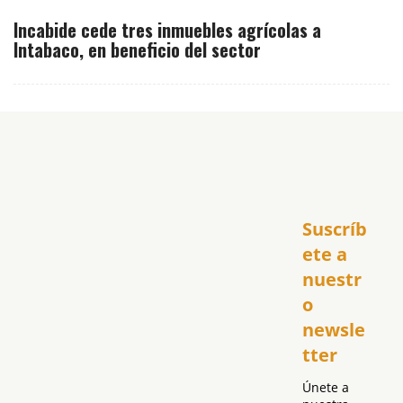
Incabide cede tres inmuebles agrícolas a
Intabaco, en beneficio del sector
Inicio
Suscríb
América
USA
ete a 
El Club Hispano
nuestr
República Dominicana
o 
Puerto Rico
newsle
Global
tter
Política
Únete a 