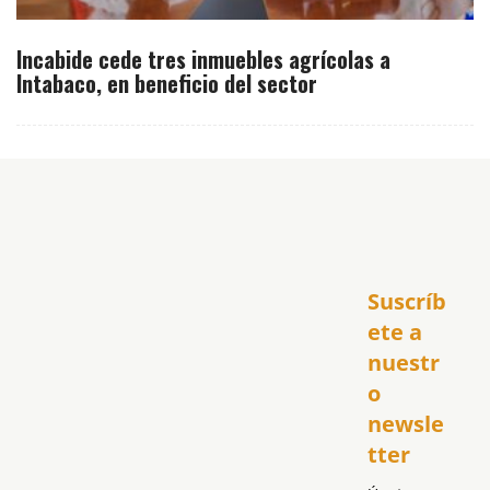
Incabide cede tres inmuebles agrícolas a
Intabaco, en beneficio del sector
Inicio
Suscríb
América
USA
ete a 
El Club Hispano
nuestr
República Dominicana
o 
Puerto Rico
newsle
Global
tter
Política