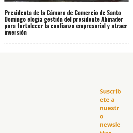
Presidenta de la Cámara de Comercio de Santo
Domingo elogia gestión del presidente Abinader
para fortalecer la confianza empresarial y atraer
inversión
Inicio
Suscríb
América
USA
ete a 
El Club Hispano
nuestr
República Dominicana
o 
Puerto Rico
newsle
Global
tter
Política