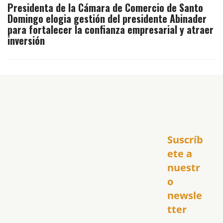
Presidenta de la Cámara de Comercio de Santo
Domingo elogia gestión del presidente Abinader
para fortalecer la confianza empresarial y atraer
inversión
Inicio
Suscríb
América
USA
ete a 
El Club Hispano
nuestr
República Dominicana
o 
Puerto Rico
newsle
Global
tter
Política