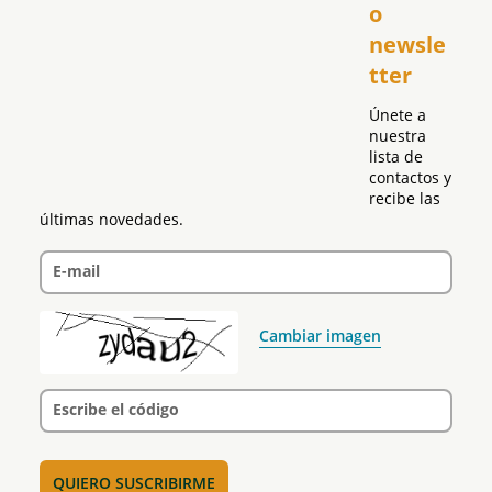
o 
Puerto Rico
newsle
Global
tter
Política
Únete a 
nuestra 
lista de 
contactos y 
recibe las 
últimas novedades.
E-mail
Cambiar imagen
Escribe el código