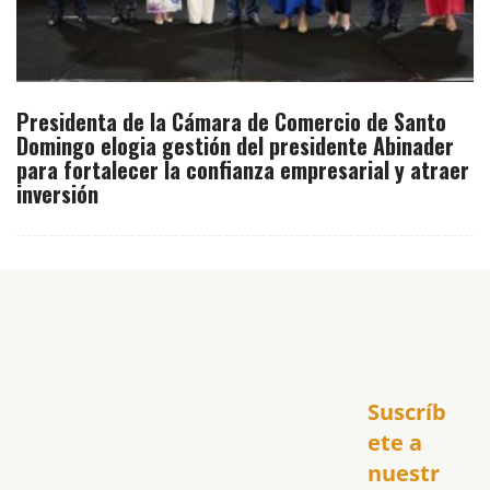
Presidenta de la Cámara de Comercio de Santo
Domingo elogia gestión del presidente Abinader
para fortalecer la confianza empresarial y atraer
inversión
Inicio
Suscríb
América
USA
ete a 
El Club Hispano
nuestr
República Dominicana