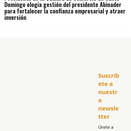
Domingo elogia gestión del presidente Abinader
para fortalecer la confianza empresarial y atraer
inversión
Inicio
Suscríb
América
USA
ete a 
El Club Hispano
nuestr
República Dominicana
o 
Puerto Rico
newsle
Global
tter
Política
Únete a 