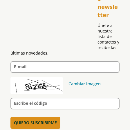
Puerto Rico
newsle
Global
tter
Política
Únete a 
nuestra 
lista de 
contactos y 
recibe las 
últimas novedades.
E-mail
Cambiar imagen
Escribe el código