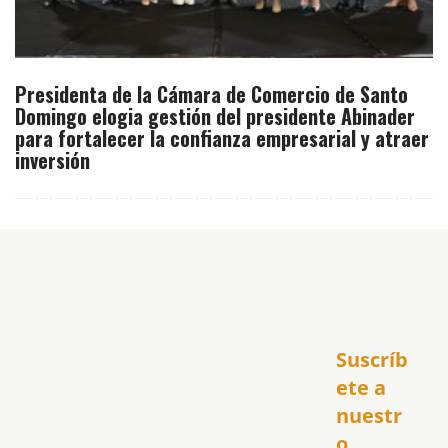
Presidenta de la Cámara de Comercio de Santo
Domingo elogia gestión del presidente Abinader
para fortalecer la confianza empresarial y atraer
inversión
Inicio
Suscríb
América
USA
ete a 
El Club Hispano
nuestr
República Dominicana
o 