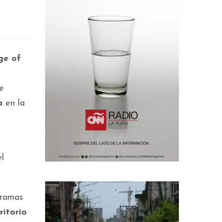
ge of
re
a
en la
el
gramas
ritorio