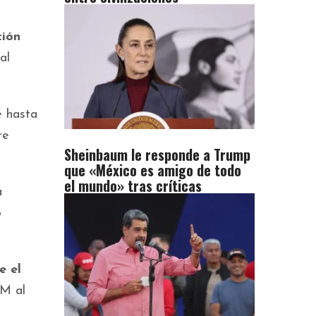
ción
al
 hasta
re
Sheinbaum le responde a Trump
que «México es amigo de todo
el mundo» tras críticas
a
o
e el
NM al