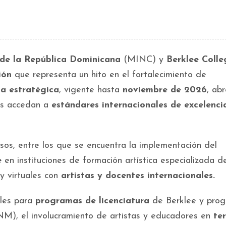
 de la República Dominicana
(MINC) y
Berklee Colle
ión
que representa un hito en el fortalecimiento de
za estratégica
, vigente hasta
noviembre de 2026
, ab
os accedan a
estándares internacionales de excelenci
os, entre los que se encuentra la implementación del
e
en instituciones de formación artística especializada d
y virtuales con
artistas y docentes internacionales.
bles para
programas de licenciatura
de Berklee y pro
M), el involucramiento de artistas y educadores en
ter