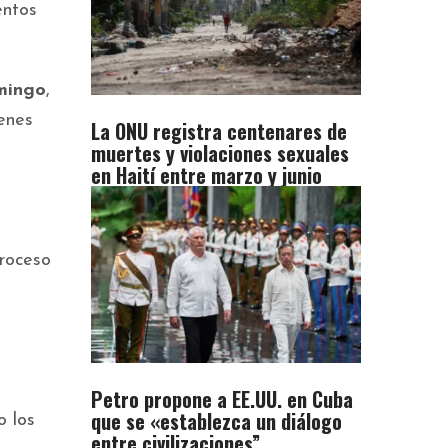
entos
mingo
,
venes
La ONU registra centenares de
muertes y violaciones sexuales
en Haití entre marzo y junio
proceso
Petro propone a EE.UU. en Cuba
que se «establezca un diálogo
o los
entre civilizaciones”