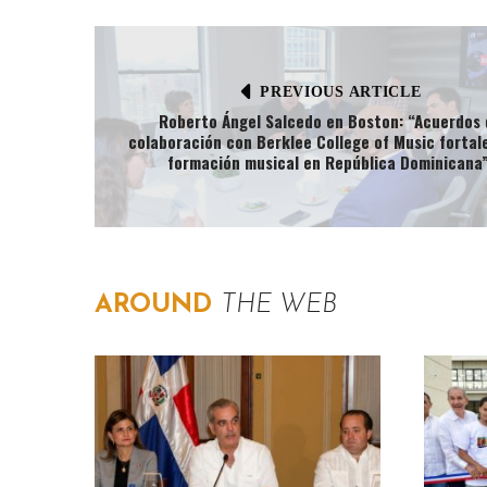
PREVIOUS ARTICLE
Roberto Ángel Salcedo en Boston: “Acuerdos 
colaboración con Berklee College of Music fortal
formación musical en República Dominicana”
AROUND
THE WEB