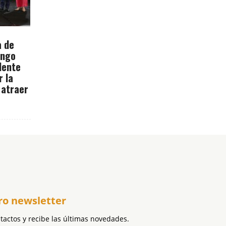
a de
ingo
dente
r la
 atraer
ro newsletter
ntactos y recibe las últimas novedades.