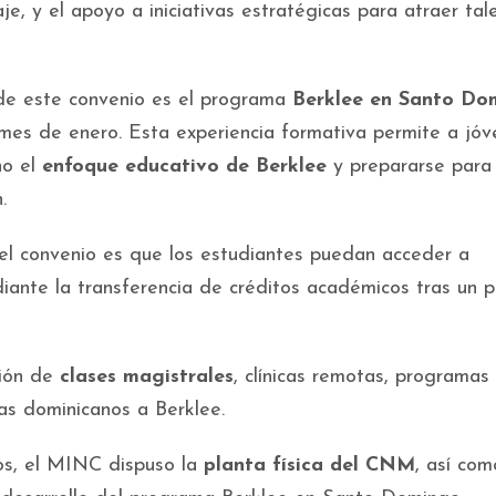
e, y el apoyo a iniciativas estratégicas para atraer tal
ó de este convenio es el programa
Berklee en Santo Do
 mes de enero. Esta experiencia formativa permite a jó
no el
enfoque educativo de Berklee
y prepararse para
n.
el convenio es que los estudiantes puedan acceder a
ante la transferencia de créditos académicos tras un 
ción de
clases magistrales
, clínicas remotas, programas
tas dominicanos a Berklee.
os, el MINC dispuso la
planta física del CNM
, así com