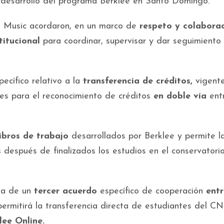
l desarrollo del programa Berklee en Santo Domingo.
of Music acordaron, en un marco de
respeto y colabora
titucional
para coordinar, supervisar y dar seguimiento 
cífico relativo a la
transferencia de créditos,
vigente
es para el reconocimiento de créditos
en doble vía
ent
ibros de trabajo
desarrollados por Berklee y permite l
s
después de finalizados los estudios en el conservatori
rma de un
tercer acuerdo
específico de cooperación
entr
 permitirá la transferencia directa de estudiantes del C
lee Online.