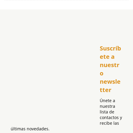
Inicio
Suscríb
América
USA
ete a 
El Club Hispano
nuestr
República Dominicana
o 
Puerto Rico
newsle
Global
tter
Política
Únete a 
nuestra 
lista de 
contactos y 
recibe las 
últimas novedades.