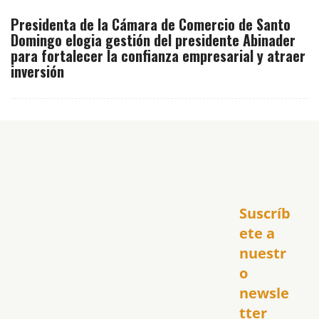
Presidenta de la Cámara de Comercio de Santo
Domingo elogia gestión del presidente Abinader
para fortalecer la confianza empresarial y atraer
inversión
Inicio
Suscríb
América
USA
ete a 
El Club Hispano
nuestr
República Dominicana
o 
Puerto Rico
newsle
Global
tter
Política