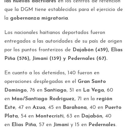
las huellas dactilares
en los centros de retención
que la DGM tiene establecidos para el ejercicio de
la
gobernanza migratoria
.
Los nacionales haitianos deportados fueron
entregados a las autoridades de su país de origen
por los puntos fronterizos de
Dajabón (459), Elías
Piña (576), Jimaní (139) y Pedernales (67).
En cuanto a los detenidos, 140 fueron en
operaciones desplegadas en el
Gran Santo
Domingo
, 76 en
Santiago
, 51 en
La Vega
, 60
en
Mao/Santiago Rodríguez
, 71 en la
región
Este
, 47 en
Azua
, 45 en
Barahona
, 40 en
Puerto
Plata
, 54 en
Montecristi
, 63 en
Dajabón
, 40
en
Elías Piña
, 57 en
Jimaní
y 15 en
Pedernales
.