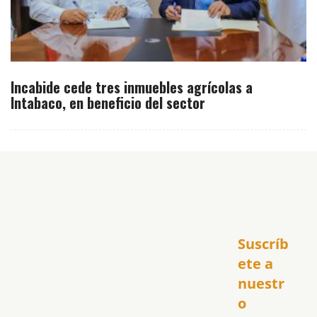
Incabide cede tres inmuebles agrícolas a
Intabaco, en beneficio del sector
Inicio
Suscríb
América
USA
ete a 
El Club Hispano
nuestr
República Dominicana
o 
Puerto Rico