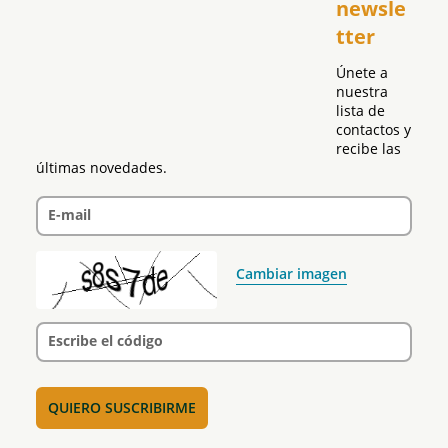
newsle
Global
tter
Política
Únete a 
nuestra 
lista de 
contactos y 
recibe las 
últimas novedades.
E-mail
Cambiar imagen
Escribe el código