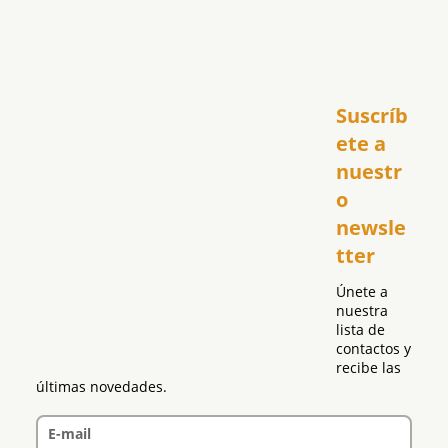
Inicio
Suscríb
América
USA
ete a 
El Club Hispano
nuestr
República Dominicana
o 
Puerto Rico
newsle
Global
tter
Política
Únete a 
nuestra 
lista de 
contactos y 
recibe las 
últimas novedades.
E-mail