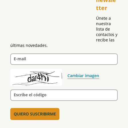
Global
tter
Política
Únete a 
nuestra 
lista de 
contactos y 
recibe las 
últimas novedades.
E-mail
Cambiar imagen
Escribe el código