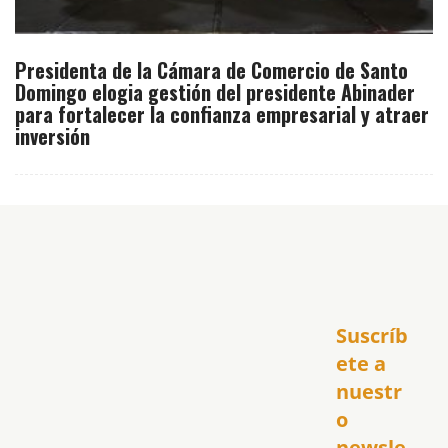
Presidenta de la Cámara de Comercio de Santo
Domingo elogia gestión del presidente Abinader
para fortalecer la confianza empresarial y atraer
inversión
Inicio
Suscríb
América
USA
ete a 
El Club Hispano
nuestr
República Dominicana
o 
Puerto Rico
newsle