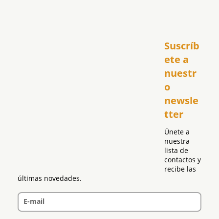
Inicio
Suscríb
América
USA
ete a 
El Club Hispano
nuestr
República Dominicana
o 
Puerto Rico
newsle
Global
tter
Política
Únete a 
nuestra 
lista de 
contactos y 
recibe las 
últimas novedades.
E-mail