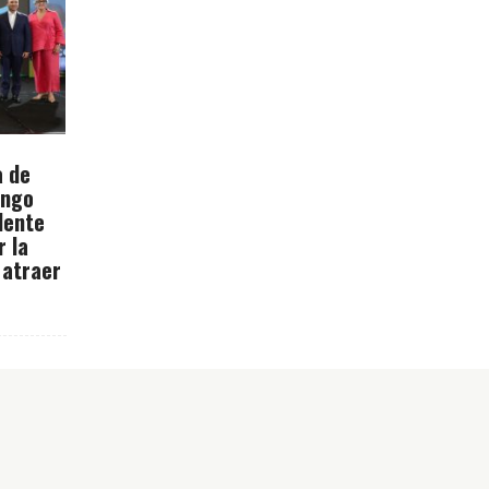
a de
ingo
dente
r la
 atraer