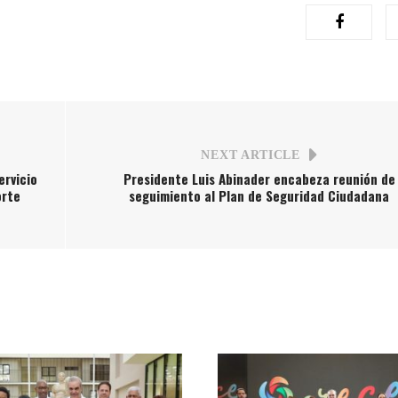
NEXT ARTICLE
ervicio
Presidente Luis Abinader encabeza reunión de
orte
seguimiento al Plan de Seguridad Ciudadana