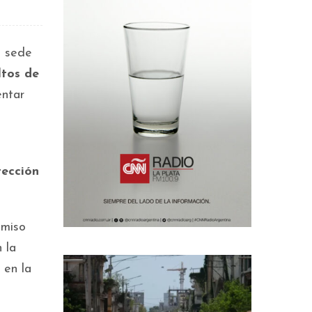
a sede
tos de
entar
tección
omiso
 la
 en la