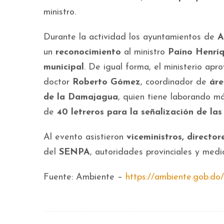
ministro.
Durante la actividad los ayuntamientos de
A
un
reconocimiento
al ministro
Paíno Henrí
municipal
. De igual forma, el ministerio ap
doctor
Roberto Gómez
, coordinador de
áre
de la Damajagua
, quien tiene laborando m
de
40 letreros para la señalización de la
Al evento asistieron
viceministros, directo
del
SENPA
, autoridades provinciales y medi
Fuente: Ambiente –
https://ambiente.gob.do/