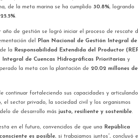
cha, de la meta marina se ha cumplido
30.8%
, logrando
l
25.5%
.
 año de gestión se logró iniciar el proceso de rescate 
lementación del
Plan Nacional de Gestión Integral de
n de la
Responsabilidad Extendida del Productor (RE
Integral de Cuencas Hidrográficas Prioritarias
y
superado la meta con la plantación de
20.02 millones de
 continuar fortaleciendo sus capacidades y articulando
el sector privado, la sociedad civil y los organismos
modelo de desarrollo más
justo, resiliente y sostenible
.
esta en el futuro, convencidos de que una
República
onsciente es posible
, si trabajamos juntos”, concluyó e