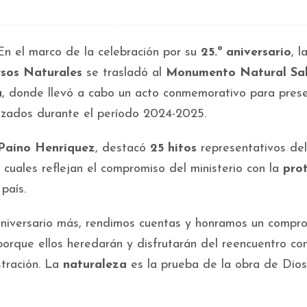
 el marco de la celebración por su
25.º aniversario
, l
rsos Naturales
se trasladó al
Monumento Natural Sal
a
, donde llevó a cabo un acto conmemorativo para pres
zados durante el período 2024-2025.
Paíno Henríquez
, destacó
25 hitos
representativos del
s cuales reflejan el compromiso del ministerio con la
pro
país.
niversario más, rendimos cuentas y honramos un compr
porque ellos heredarán y disfrutarán del reencuentro con
stración. La
naturaleza
es la prueba de la obra de Dios