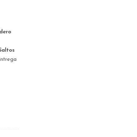
edero
altos
 entrega