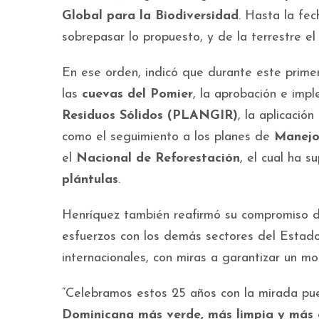
Global para la Biodiversidad
. Hasta la fe
sobrepasar lo propuesto, y de la terrestre e
En ese orden, indicó que durante este primer
las
cuevas del Pomier
, la aprobación e imp
Residuos Sólidos (PLANGIR)
, la aplicació
como el seguimiento a los planes de
Manejo 
el
Nacional de Reforestación
, el cual ha 
plántulas
.
Henríquez también reafirmó su compromiso de
esfuerzos con los demás sectores del Estado, 
internacionales, con miras a garantizar un 
“Celebramos estos 25 años con la mirada pu
Dominicana más verde, más limpia y más c