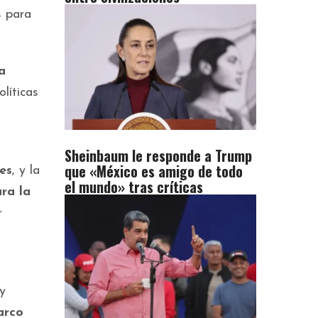
s para
a
olíticas
Sheinbaum le responde a Trump
que «México es amigo de todo
es
, y la
el mundo» tras críticas
ra la
r
y
rco