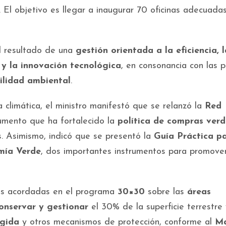
. El objetivo es llegar a inaugurar 70 oficinas adecuada
el resultado de una
gestión orientada a la eficiencia, l
 y la innovación tecnológica
, en consonancia con las p
ilidad ambiental
.
a climática, el ministro manifestó que se relanzó la
Red
rumento que ha fortalecido la
política de compras verd
os. Asimismo, indicó que se presentó la
Guía Práctica pa
mía Verde
, dos importantes instrumentos para promove
tas acordadas en el programa
30×30
sobre las
áreas
onservar y gestionar
el 30% de la superficie terrestre 
egida
y otros mecanismos de protección, conforme al
Ma