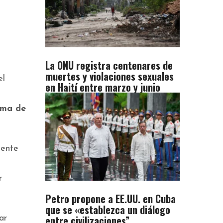
La ONU registra centenares de
muertes y violaciones sexuales
el
en Haití entre marzo y junio
rma de
mente
r
Petro propone a EE.UU. en Cuba
que se «establezca un diálogo
entre civilizaciones”
ar