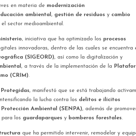
aves en materia de
modernización
educación ambiental
,
gestión de residuos
y
cambio
a el sector medioambiental.
inisterio
, iniciativa que ha optimizado los
procesos
gitales innovadoras, dentro de las cuales se encuentra 
eográfica (SIGEORD)
, así como la digitalización y
mbiental
, a través de la implementación de la
Platafo
nimo (CRIM)
.
 Protegidas
, manifestó que se está trabajando activa
 intensificando la lucha contra los
delitos e ilícitos
e Protección Ambiental (SENPA)
, además de promove
para los
guardaparques
y
bomberos forestales
.
tructura
que ha permitido intervenir, remodelar y equip