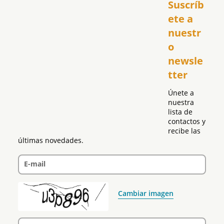
Suscríb
América
USA
ete a 
El Club Hispano
nuestr
República Dominicana
o 
Puerto Rico
newsle
Global
tter
Política
Únete a 
nuestra 
lista de 
contactos y 
recibe las 
últimas novedades.
E-mail
Cambiar imagen