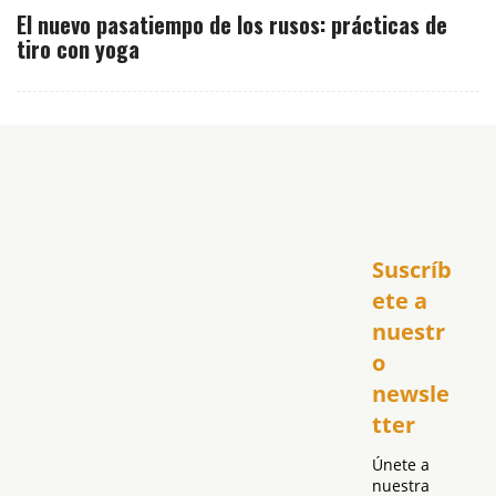
El nuevo pasatiempo de los rusos: prácticas de
tiro con yoga
Inicio
Suscríb
América
USA
ete a 
El Club Hispano
nuestr
República Dominicana
o 
Puerto Rico
newsle
Global
tter
Política
Únete a 
nuestra 