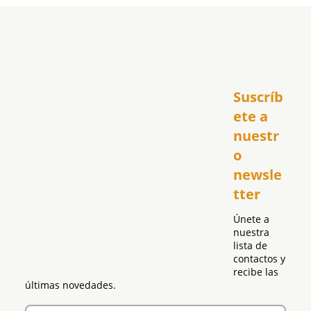
Inicio
Suscríb
América
USA
ete a 
El Club Hispano
nuestr
República Dominicana
o 
Puerto Rico
newsle
Global
tter
Política
Únete a 
nuestra 
lista de 
contactos y 
recibe las 
últimas novedades.