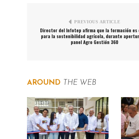
PREVIOUS ARTICLE
Director del Infotep afirma que la formación es 
para la sostenibilidad agrícola, durante apertu
panel Agro Gestión 360
AROUND
THE WEB