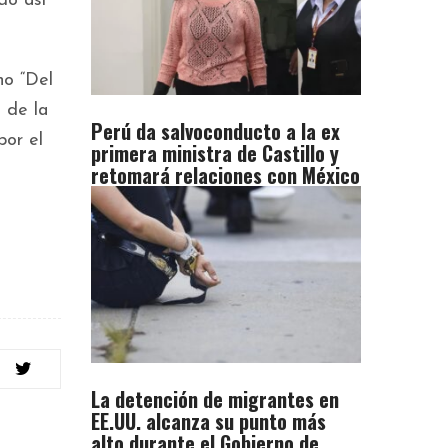
do así
no “Del
 de la
Perú da salvoconducto a la ex
por el
primera ministra de Castillo y
retomará relaciones con México
La detención de migrantes en
EE.UU. alcanza su punto más
alto durante el Gobierno de