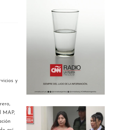
vicios y
rero,
el MAP,
ación