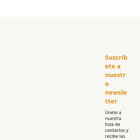
Inicio
Suscríb
América
USA
ete a 
El Club Hispano
nuestr
República Dominicana
o 
Puerto Rico
newsle
Global
tter
Política
Únete a 
nuestra 
lista de 
contactos y 
recibe las 