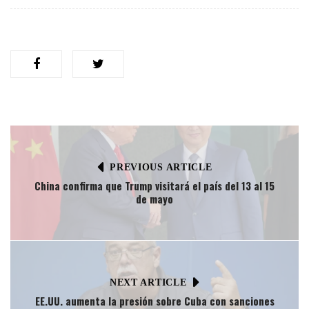
PREVIOUS ARTICLE
China confirma que Trump visitará el país del 13 al 15
de mayo
NEXT ARTICLE
EE.UU. aumenta la presión sobre Cuba con sanciones