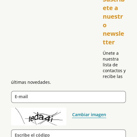
USA
ete a 
El Club Hispano
nuestr
República Dominicana
o 
Puerto Rico
newsle
Global
tter
Política
Únete a 
nuestra 
lista de 
contactos y 
recibe las 
últimas novedades.
E-mail
Cambiar imagen
Escribe el código