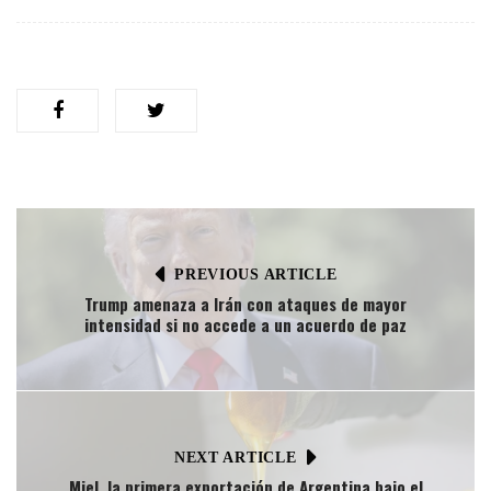
PREVIOUS ARTICLE
Trump amenaza a Irán con ataques de mayor
intensidad si no accede a un acuerdo de paz
NEXT ARTICLE
Miel, la primera exportación de Argentina bajo el