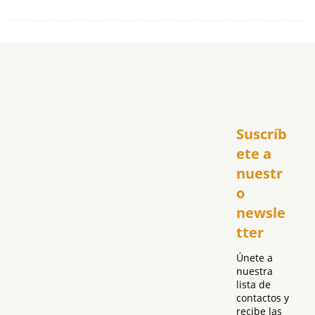
Inicio
Suscríb
América
USA
ete a 
El Club Hispano
nuestr
República Dominicana
o 
Puerto Rico
newsle
Global
tter
Política
Únete a 
nuestra 
lista de 
contactos y 
recibe las 