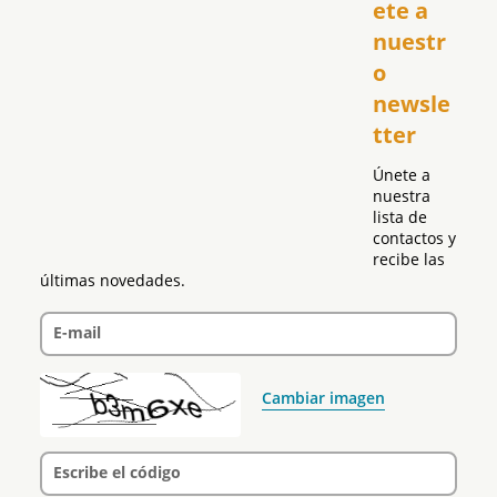
USA
ete a 
El Club Hispano
nuestr
República Dominicana
o 
Puerto Rico
newsle
Global
tter
Política
Únete a 
nuestra 
lista de 
contactos y 
recibe las 
últimas novedades.
E-mail
Cambiar imagen
Escribe el código