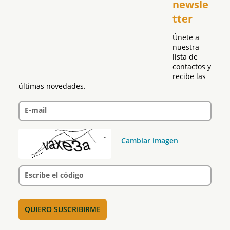
newsle
Global
tter
Política
Únete a 
nuestra 
lista de 
contactos y 
recibe las 
últimas novedades.
E-mail
Cambiar imagen
Escribe el código