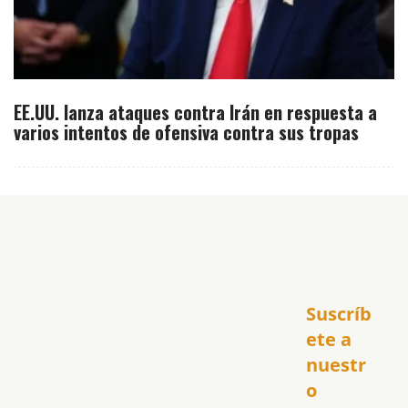
EE.UU. lanza ataques contra Irán en respuesta a
varios intentos de ofensiva contra sus tropas
Inicio
Suscríb
América
USA
ete a 
El Club Hispano
nuestr
República Dominicana
o 
Puerto Rico