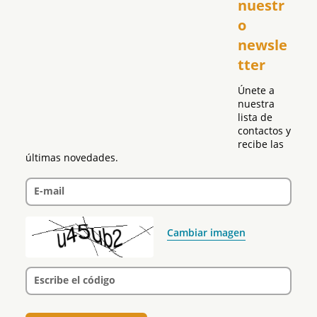
nuestr
República Dominicana
o 
Puerto Rico
newsle
Global
tter
Política
Únete a 
nuestra 
lista de 
contactos y 
recibe las 
últimas novedades.
E-mail
Cambiar imagen
Escribe el código