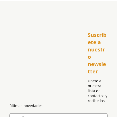
Inicio
Suscríb
América
USA
ete a 
El Club Hispano
nuestr
República Dominicana
o 
Puerto Rico
newsle
Global
tter
Política
Únete a 
nuestra 
lista de 
contactos y 
recibe las 
últimas novedades.