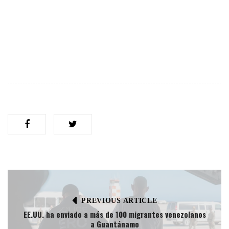
PREVIOUS ARTICLE
EE.UU. ha enviado a más de 100 migrantes venezolanos
a Guantánamo