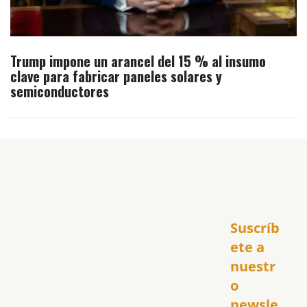
Trump impone un arancel del 15 % al insumo
clave para fabricar paneles solares y
semiconductores
Inicio
Suscríb
América
USA
ete a 
El Club Hispano
nuestr
República Dominicana
o 
Puerto Rico
newsle
Global